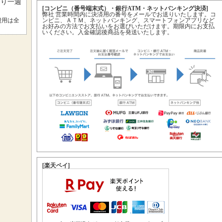
より一週
[コンビニ（番号端末式）・銀行ATM・ネットバンキング決済]
弊社 営業時間内に決済用の番号をメールでお送りいたします。コ
費用は全
ンビニ、ＡＴＭ、ネットバンキング、スマートフォンアプリなど
お好みの方法でお支払いをお選びいただけます。期限内にお支払
いください。入金確認後商品を発送いたします。
[楽天ペイ]