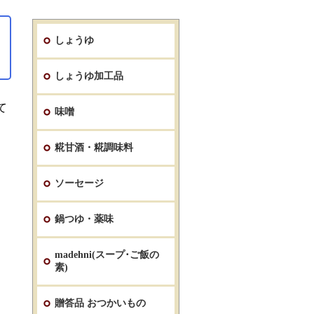
しょうゆ
しょうゆ加工品
て
味噌
糀甘酒・糀調味料
ソーセージ
鍋つゆ・薬味
madehni(スープ･ご飯の
素)
贈答品 おつかいもの