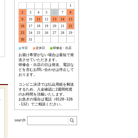
1
2
3
4
5
6
7
8
9
10
11
12
13
14
15
16
17
18
19
20
21
22
23
24
25
26
27
28
29
30
31
■
■
■
今日
定休日
研修会・出店
お届け希望がない場合は最短で発
送させていただきます。
研修会・出店の日は発送、電話な
どを含むお問い合わせは停止して
おります。
コンビニ決済では払込用紙を郵送
するため、入金確認に2週間程度
のお時間を頂戴いたします。
お急ぎの場合は電話（0120-326
-132）でご相談ください。