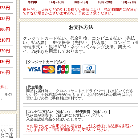
825円
※ただし、天候などのやむを得ない事情により、指定時間内に配達が
できない場合がございますので、予めご了承ください。
935円
お支払方法
,100円
クレジットカード払い、代金引換、コンビニ支払い（先払
,210円
い、払込票）、郵便振替（先払い、払込票）、コンビニ（
号端末式）・銀行ATM・ネットバンキング決済、楽天ペ
,320円
イ、PayPayを用意しております。
,430円
[クレジットカード払い]
,870円
送料に
[代金引換]
商品お届け時に、クロネコヤマトのドライバーにお支払いくださ
メールの
い。代引手数料330円がかかります。お品代が税込5,400円以上お
す。
買い上げの際は手数料は無料です。
[コンビニ支払い（先払い）、郵便振替（先払い）]
払込票が到着後、7日以内にお支払いください。
入金確認後商品を発送いたします。
※お届け先がご自宅以外の場合は、ご注文者様に払込票を郵送い
たしますので、到着後期限内にお支払いください。
すが、万
またご注