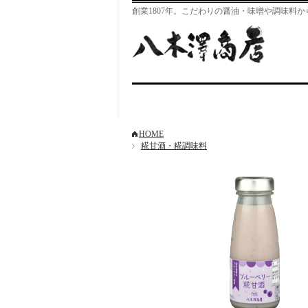
創業1807年。こだわりの醤油・味噌や調味料
HOME
糀甘酒・糀調味料