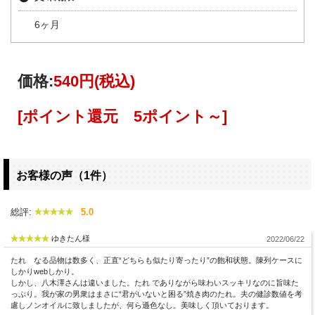
6ヶ月
価格:
540円
(税込)
[ポイント還元 5ポイント～]
お客様の声（1件）
総評:
5.0
ゆきたん様
2022/06/22
たれ なる品物は数多く、正直“どちらも似たり寄ったり”の飽和状態。陳列ケースに
しかりwebしかり。
しかし、八木澤さんは違いました。たれ でありながら味わいスッキリなのに旨味た
っぷり。我が家の男衆はまさに“君がいないと困る”焼き肉のたれ。夫の健診数値を考
慮しノンオイルに致しましたが、何ら遜色なし。美味しく頂いております。