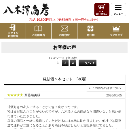
税込 10,800円以上で送料無料（同一宛先の場合）
お客様の声
1 / 3ページ（全25件）
1
2
3
次へ
糀甘酒５本セット [冷蔵]
この商品の評価一覧へ
齋藤晴美様
2026/08/05
甘酒好きの友人に送ることができて良かったです。
私はまだ飲んだことがないのですが、八木澤さんの商品なら間違いないと思い使
わせていただきました。
常温の商品と一緒に発送していただけるのは本当に助かりました。他社では別発
送で送料が二重になることがあり商品を検討したりと負担を感じてました。