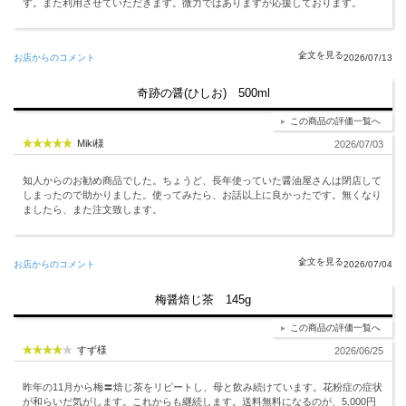
す。また利用させていただきます。微力ではありますが応援しております。
お店からのコメント
2026/07/13
奇跡の醤(ひしお) 500ml
この商品の評価一覧へ
Miki様
2026/07/03
知人からのお勧め商品でした。ちょうど、長年使っていた醤油屋さんは閉店して
しまったので助かりました。使ってみたら、お話以上に良かったです。無くなり
ましたら、また注文致します。
お店からのコメント
2026/07/04
梅醤焙じ茶 145g
この商品の評価一覧へ
すず様
2026/06/25
昨年の11月から梅〓焙じ茶をリピートし、母と飲み続けています。花粉症の症状
が和らいだ気がします。これからも継続します。送料無料になるのが、5,000円