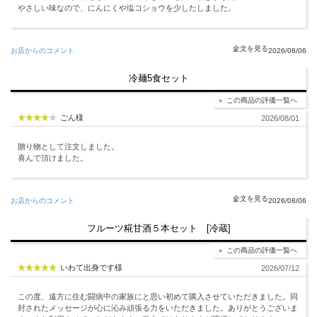
やさしい味なので、にんにくや塩コショウを少したしました。
お店からのコメント
2026/08/06
冷麺5食セット
この商品の評価一覧へ
ごん様
2026/08/01
贈り物として注文しました。
喜んで頂けました。
お店からのコメント
2026/08/06
フルーツ糀甘酒５本セット [冷蔵]
この商品の評価一覧へ
いわて出身です様
2026/07/12
この度、遠方に住む闘病中の家族にと思い初めて購入させていただきました。同
封されたメッセージが心に沁み頑張る力をいただきました。ありがとうございま