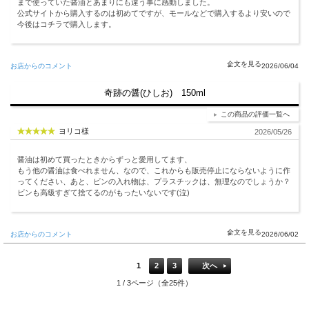
まで使っていた醤油とあまりにも違う事に感動しました。
公式サイトから購入するのは初めてですが、モールなどで購入するより安いので
今後はコチラで購入します。
お店からのコメント
2026/06/04
奇跡の醤(ひしお) 150ml
この商品の評価一覧へ
ヨリコ様
2026/05/26
醤油は初めて買ったときからずっと愛用してます、
もう他の醤油は食べれません、なので、これからも販売停止にならないように作
ってください、あと、ビンの入れ物は、プラスチックは、無理なのでしょうか？
ビンも高級すぎて捨てるのがもったいないです(泣)
お店からのコメント
2026/06/02
1
2
3
次へ
1 / 3ページ（全25件）