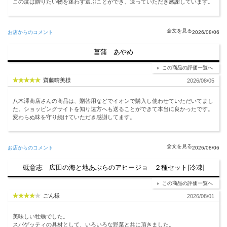
この度は贈りたい物を迷わず選ぶことができ、送っていただき感謝しています。
お店からのコメント
2026/08/06
菖蒲 あやめ
この商品の評価一覧へ
齋藤晴美様
2026/08/05
八木澤商店さんの商品は、贈答用などでイオンで購入し使わせていただいてまし
た。ショッピングサイトを知り遠方へも送ることができて本当に良かったです。
変わらぬ味を守り続けていただき感謝してます。
お店からのコメント
2026/08/06
砥意志 広田の海と地あぶらのアヒージョ ２種セット[冷凍]
この商品の評価一覧へ
ごん様
2026/08/01
美味しい牡蠣でした。
スパゲッティの具材として、いろいろな野菜と共に頂きました。