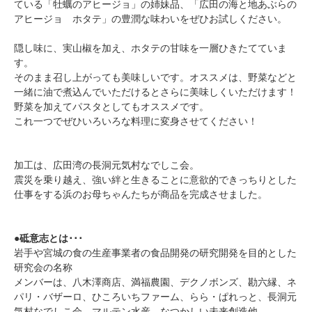
ている「牡蠣のアヒージョ」の姉妹品、「広田の海と地あぶらの
アヒージョ ホタテ」の豊潤な味わいをぜひお試しください。
隠し味に、実山椒を加え、ホタテの甘味を一層ひきたてていま
す。
そのまま召し上がっても美味しいです。オススメは、野菜などと
一緒に油で煮込んでいただけるとさらに美味しくいただけます！
野菜を加えてパスタとしてもオススメです。
これ一つでぜひいろいろな料理に変身させてください！
加工は、広田湾の長洞元気村なでしこ会。
震災を乗り越え、強い絆と生きることに意欲的できっちりとした
仕事をする浜のお母ちゃんたちが商品を完成させました。
●砥意志とは･･･
岩手や宮城の食の生産事業者の食品開発の研究開発を目的とした
研究会の名称
メンバーは、八木澤商店、満福農園、デクノボンズ、勘六縁、ネ
パリ・バザーロ、ひころいちファーム、らら・ぱれっと、長洞元
気村なでしこ会、マルテン水産、なつかしい未来創造他