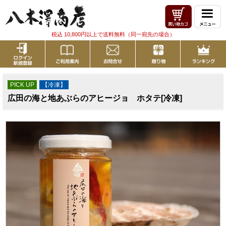
税込 10,800円以上で送料無料（同一宛先の場合）
PICK UP
【冷凍】
広田の海と地あぶらのアヒージョ ホタテ[冷凍]